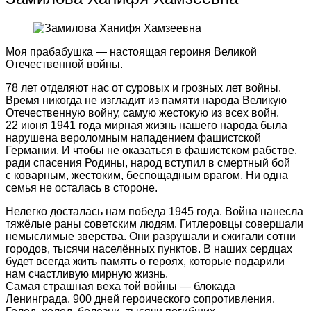
Моя прабабушка — настоящая героиня Великой
Отечественной войны.
78 лет отделяют нас от суровых и грозных лет войны.
Время никогда не изгладит из памяти народа Великую
Отечественную войну, самую жестокую из всех войн.
22 июня 1941 года мирная жизнь нашего народа была
нарушена вероломным нападением фашистской
Германии. И чтобы не оказаться в фашистском рабстве,
ради спасения Родины, народ вступил в смертный бой
с коварным, жестоким, беспощадным врагом. Ни одна
семья не осталась в стороне.
Нелегко досталась нам победа 1945 года. Война нанесла
тяжёлые раны советским людям. Гитлеровцы совершали
немыслимые зверства. Они разрушали и сжигали сотни
городов, тысячи населённых пунктов. В наших сердцах
будет всегда жить память о героях, которые подарили
нам счастливую мирную жизнь.
Самая страшная веха той войны — блокада
Ленинграда. 900 дней героического сопротивления.