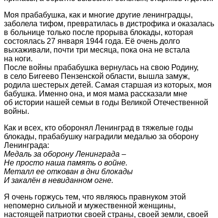
Моя прабабушка, как и многие другие ленинградцы,
заболела тифом, превратилась в дистрофика и оказалась
в больнице только после прорыва блокады, которая
состоялась 27 января 1944 года. Её очень долго
выхаживали, почти три месяца, пока она не встала
на ноги.
После войны прабабушка вернулась на свою Родину,
в село Бигеево Пензенской области, вышла замуж,
родила шестерых детей. Самая старшая из которых, моя
бабушка. Именно она, и моя мама рассказали мне
об истории нашей семьи в годы Великой Отечественной
войны.
Как и всех, кто оборонял Ленинград в тяжелые годы
блокады, прабабушку наградили медалью за оборону
Ленинграда:
Медаль за оборону Ленинграда –
Не просто наша память о войне.
Металл ее откован в дни блокады
И закалён в невиданном огне.
Я очень горжусь тем, что являюсь правнуком этой
непомерно сильной и мужественной женщины,
настоящей патриотки своей страны, своей земли, своей