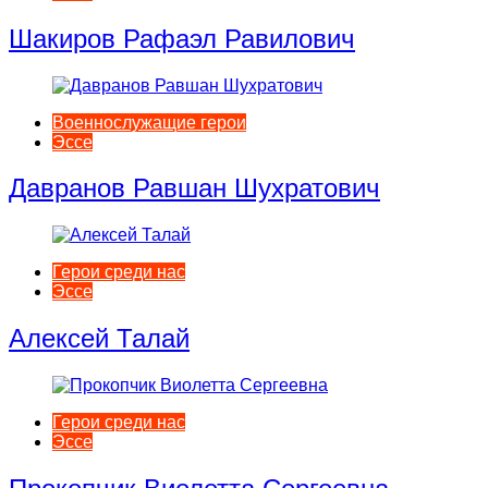
Шакиров Рафаэл Равилович
Военнослужащие герои
Эссе
Давранов Равшан Шухратович
Герои среди нас
Эссе
Алексей Талай
Герои среди нас
Эссе