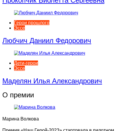
Прокопчик Виолетта Cергеевна
Герои прошлого
Эссе
Любчич Даниил Федорович
Дети-герои
Эссе
Маделян Илья Александрович
О премии
Марина Волкова
Премия «Наш Герой-2023» стартовала в пилотном