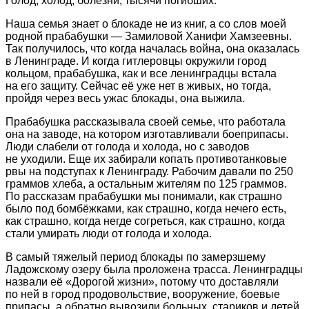
Голод, холод, болезни, тысячи погибших.
Наша семья знает о блокаде не из книг, а со слов моей
родной прабабушки — Замиловой Ханифи Хамзеевны.
Так получилось, что когда началась война, она оказалась
в Ленинграде. И когда гитлеровцы окружили город
кольцом, прабабушка, как и все ленинградцы встала
на его защиту. Сейчас её уже нет в живых, но тогда,
пройдя через весь ужас блокады, она выжила.
Прабабушка рассказывала своей семье, что работала
она на заводе, на котором изготавливали боеприпасы.
Люди слабели от голода и холода, но с заводов
не уходили. Еще их забирали копать противотанковые
рвы на подступах к Ленинграду. Рабочим давали по 250
граммов хлеба, а остальным жителям по 125 граммов.
По рассказам прабабушки мы понимали, как страшно
было под бомбёжками, как страшно, когда нечего есть,
как страшно, когда негде согреться, как страшно, когда
стали умирать люди от голода и холода.
В самый тяжелый период блокады по замерзшему
Ладожскому озеру была проложена трасса. Ленинградцы
назвали её «Дорогой жизни», потому что доставляли
по ней в город продовольствие, вооружение, боевые
припасы, а обратно вывозили больных, стариков и детей.