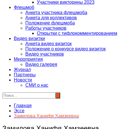
Участники викторины 2023
Флешмоб
Анкета участника флешмоба
Анкета для коллективов
Положение флешмоба
Работы участников
Открытки с тифлокомментированием
Видео визитки
Анкета видео визиток
Положение о конкурсе видео визиток
Видео участников
Мероприятия
Видео галерея
Журнал
Партнеры
Новости
СМИ о нас
Главная
Эссе
Замилова Ханифя Хамзеевна
Замилова Ханифя Хамзеевна